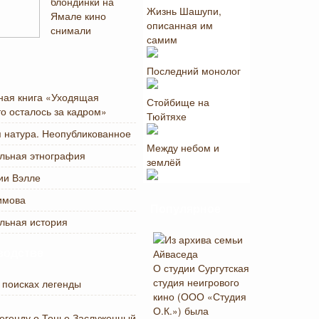
блондинки на
Жизнь Шашупи,
Ямале кино
описанная им
снимали
самим
Последний монолог
ная книга «Уходящая
Стойбище на
то осталось за кадром»
Тюйтяхе
 натура. Неопубликованное
Между небом и
льная этнография
землёй
ии Вэлле
имова
Популярное
льная история
водстве
О студии
Сургутская
студия неигрового
 поисках легенды
кино (ООО «Студия
О.К.») была
легенду о Тонье Заслуженный