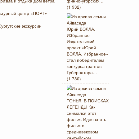
финно-угорских…
(1 932)
Юрий ВЭЛЛА.
И3бранное
Издательский
проект «Юрий
ВЭЛЛА. Избранное»
стал победителем
конкурса грантов
Губернатора…
(1 730)
ТОНЬЯ. В ПОИСКАХ
ЛЕГЕНДЫ
Как
снимался этот
фильм. Идея снять
фильм о
средневековом
хантыйском…