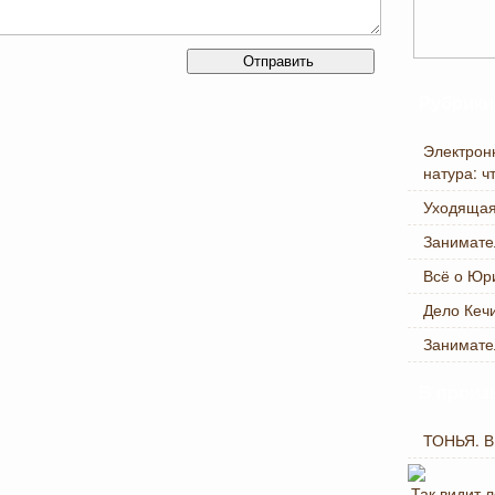
Рубрики
Электрон
натура: ч
Уходящая
Занимате
Всё о Юр
Дело Кеч
Занимате
В произ
ТОНЬЯ. В
Так видит 