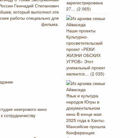
зарегистрирована
России Геннадий Степанович
27…
(2 065)
йшев, который выполнил эти
ские работы специально для
фильма.
Наши проекты
налистика
Культурно-
просветительский
проект «РЕКИ
ЖИЗНИ ОБСКИХ
УГРОВ» Этот
уникальный проект
является…
(2 035)
адание
Язык и культура
аем к сотрудничеству
народов Югры в
документальном
студия неигрового кино
кино
В конце мая
 к сотрудничеству
2025 года в Ханты-
Мансийске прошла
ртнеры
Конференция