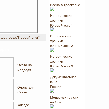
Весна в Тресколье
Исторические
хроники
Югры. Часть 1
Исторические
ндратьева."Первый снег"
хроники
Югры. Часть 2
ерея
Исторические
хроники
Охота на
Югры. Часть 3
медведя
Документальное
кино
России
Олени для
Саввы
Медвежьи пляски
на Оби
Как две