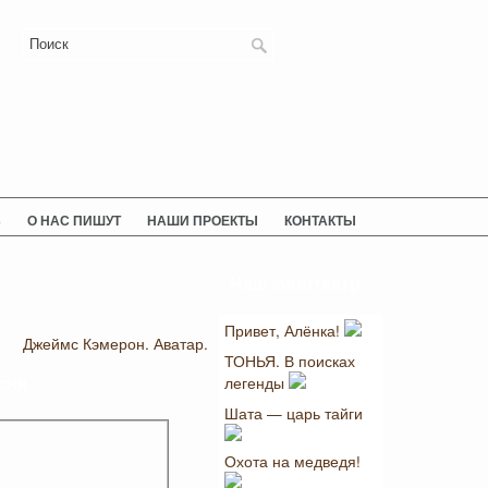
Ь
О НАС ПИШУТ
НАШИ ПРОЕКТЫ
КОНТАКТЫ
Наш кинотеатр
Привет, Алёнка!
Джеймс Кэмерон. Аватар.
ТОНЬЯ. В поисках
легенды
сня
Шата — царь тайги
Охота на медведя!