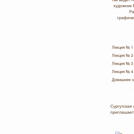
художник 
Ра
графиче
Этножур
Лекция № 1
Лекция № 2
Лекция № 3
Лекция № 4
Домашнее з
Приглаш
Сургутская 
приглашает
Наши па