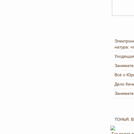
Рубрики
Электрон
натура: ч
Уходящая
Занимате
Всё о Юр
Дело Кеч
Занимате
В произ
ТОНЬЯ. В
Так видит 