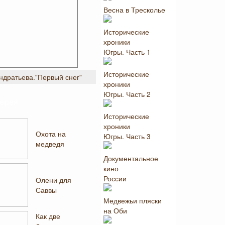
Весна в Тресколье
Исторические
хроники
Югры. Часть 1
Исторические
ндратьева."Первый снег"
хроники
Югры. Часть 2
ерея
Исторические
хроники
Охота на
Югры. Часть 3
медведя
Документальное
кино
России
Олени для
Саввы
Медвежьи пляски
на Оби
Как две