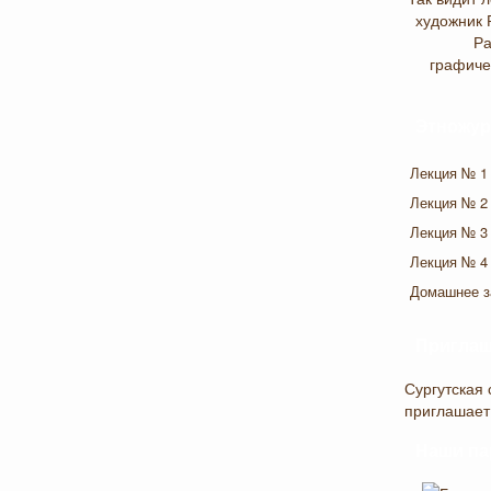
художник 
Ра
графиче
Этножур
Лекция № 1
Лекция № 2
Лекция № 3
Лекция № 4
Домашнее з
Приглаш
Сургутская 
приглашает
Наши па