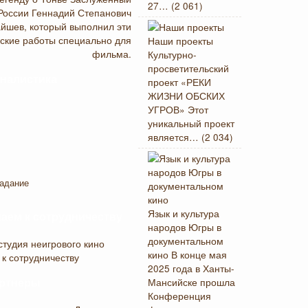
27…
(2 061)
России Геннадий Степанович
йшев, который выполнил эти
ские работы специально для
Наши проекты
фильма.
Культурно-
просветительский
налистика
проект «РЕКИ
ЖИЗНИ ОБСКИХ
УГРОВ» Этот
уникальный проект
является…
(2 034)
адание
Язык и культура
аем к сотрудничеству
народов Югры в
документальном
студия неигрового кино
кино
В конце мая
 к сотрудничеству
2025 года в Ханты-
Мансийске прошла
ртнеры
Конференция