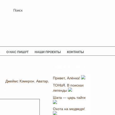
Ь
О НАС ПИШУТ
НАШИ ПРОЕКТЫ
КОНТАКТЫ
Наш кинотеатр
Привет, Алёнка!
Джеймс Кэмерон. Аватар.
ТОНЬЯ. В поисках
легенды
сня
Шата — царь тайги
Охота на медведя!