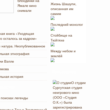
блондинки на
Жизнь Шашупи,
Ямале кино
описанная им
снимали
самим
Последний монолог
ная книга «Уходящая
Стойбище на
то осталось за кадром»
Тюйтяхе
 натура. Неопубликованное
Между небом и
льная этнография
землёй
ии Вэлле
имова
Популярное
льная история
О студии
Сургутская студия
водстве
неигрового кино
(ООО «Студия
 поисках легенды
О.К.») была
зарегистрирована
легенду о Тонье Заслуженный