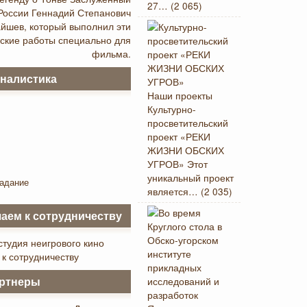
27…
(2 065)
России Геннадий Степанович
йшев, который выполнил эти
ские работы специально для
фильма.
налистика
Наши проекты
Культурно-
просветительский
проект «РЕКИ
ЖИЗНИ ОБСКИХ
УГРОВ» Этот
уникальный проект
адание
является…
(2 035)
аем к сотрудничеству
студия неигрового кино
 к сотрудничеству
ртнеры