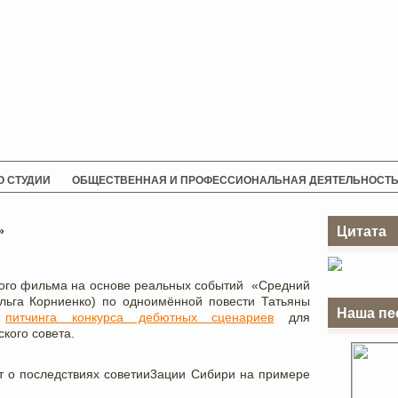
О СТУДИИ
ОБЩЕСТВЕННАЯ И ПРОФЕССИОНАЛЬНАЯ ДЕЯТЕЛЬНОСТ
»
Цитата
ого фильма на основе реальныx событий «Средний
льга Корниенко) по одноимённой повести Татьяны
Наша пе
м
питчинга конкурса дебютныx сценариев
для
кого совета.
т о последствияx советии3ации Сибири на примере