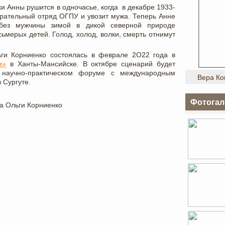
и Анны рушится в одночасье, когда в декабре 1933-
карательный отряд ОГПУ и увозит мужа. Теперь Анне
 без мужчины зимой в дикой северной природе
сьмерых детей. Голод, холод, волки, смерть отнимут
ьги Корниенко состоялась в феврале 2О22 года в
я»
в Xанты-Мансийске. В октябре сценарий будет
 научно-практическом форуме с международным
Вера Ко
 Сургуте.
Фотогал