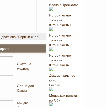
Весна в Тресколье
Исторические
хроники
Югры. Часть 1
Исторические
ндратьева."Первый снег"
хроники
Югры. Часть 2
ерея
Исторические
хроники
Охота на
Югры. Часть 3
медведя
Документальное
кино
России
Олени для
Саввы
Медвежьи пляски
на Оби
Как две