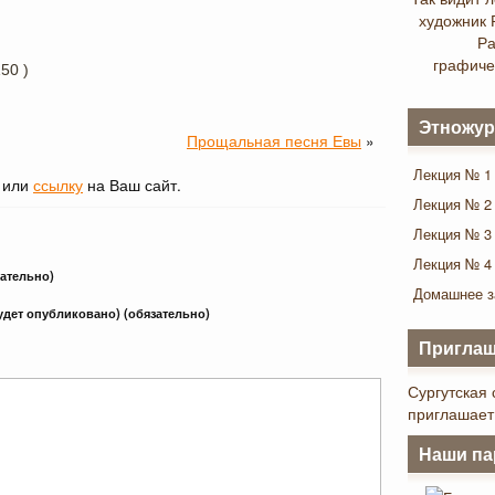
художник 
Ра
графиче
50 )
Этножур
Прощальная песня Евы
»
Лекция № 1
, или
ссылку
на Ваш сайт.
Лекция № 2
Лекция № 3
Лекция № 4
зательно)
Домашнее з
будет опубликовано) (обязательно)
Приглаш
Сургутская 
приглашает
Наши па