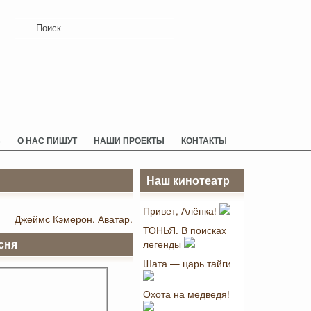
Ь
О НАС ПИШУТ
НАШИ ПРОЕКТЫ
КОНТАКТЫ
Наш кинотеатр
Привет, Алёнка!
Джеймс Кэмерон. Аватар.
ТОНЬЯ. В поисках
легенды
сня
Шата — царь тайги
Охота на медведя!