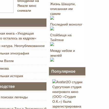
блондинки на
Жизнь Шашупи,
Ямале кино
описанная им
снимали
самим
Последний монолог
ная книга «Уходящая
Стойбище на
то осталось за кадром»
Тюйтяхе
 натура. Неопубликованное
Между небом и
льная этнография
землёй
ии Вэлле
имова
Популярное
льная история
О студии
Сургутская студия
водстве
неигрового кино
(ООО «Студия
 поисках легенды
О.К.») была
зарегистрирована
легенду о Тонье Заслуженный