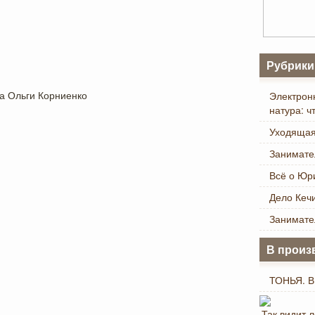
Рубрики
Электрон
натура: ч
Уходящая
Занимате
Всё о Юр
Дело Кеч
Занимате
В произ
ТОНЬЯ. В
Так видит 