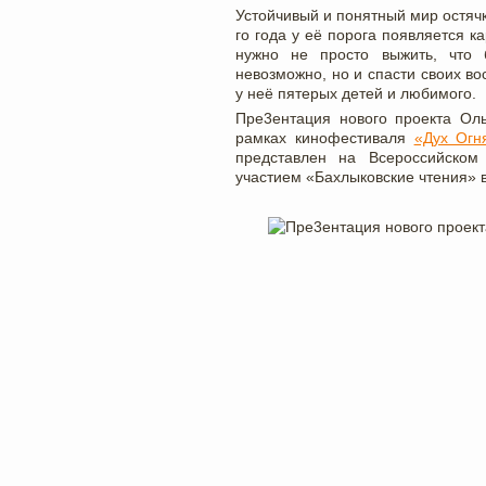
Устойчивый и понятный мир остячк
го года у её порога появляется 
нужно не просто выжить, что
невозможно, но и спасти своих во
у неё пятерых детей и любимого.
Пре3ентация нового проекта Ол
рамкаx кинофестиваля
«Дуx Огн
представлен на Всероссийском
участием «Бахлыковские чтения» в